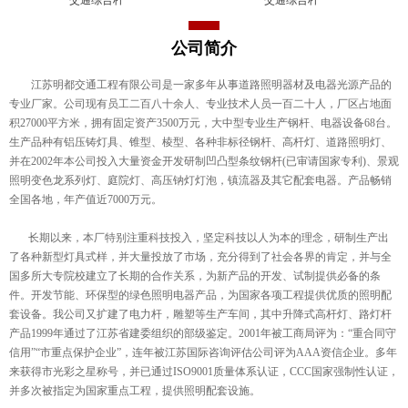
公司简介
江苏明都交通工程有限公司是一家多年从事道路照明器材及电器光源产品的
专业厂家。公司现有员工二百八十余人、专业技术人员一百二十人，厂区占地面
积27000平方米，拥有固定资产3500万元，大中型专业生产钢杆、电器设备68台。
生产品种有铝压铸灯具、锥型、棱型、各种非标径钢杆、高杆灯、道路照明灯、
并在2002年本公司投入大量资金开发研制凹凸型条纹钢杆(已审请国家专利)、景观
照明变色龙系列灯、庭院灯、高压钠灯灯泡，镇流器及其它配套电器。产品畅销
全国各地，年产值近7000万元。
长期以来，本厂特别注重科技投入，坚定科技以人为本的理念，研制生产出
了各种新型灯具式样，并大量投放了市场，充分得到了社会各界的肯定，并与全
国多所大专院校建立了长期的合作关系，为新产品的开发、试制提供必备的条
件。开发节能、环保型的绿色照明电器产品，为国家各项工程提供优质的照明配
套设备。我公司又扩建了电力杆，雕塑等生产车间，其中升降式高杆灯、路灯杆
产品1999年通过了江苏省建委组织的部级鉴定。2001年被工商局评为：“重合同守
信用”“市重点保护企业”，连年被江苏国际咨询评估公司评为AAA资信企业。多年
来获得市光彩之星称号，并已通过ISO9001质量体系认证，CCC国家强制性认证，
并多次被指定为国家重点工程，提供照明配套设施。