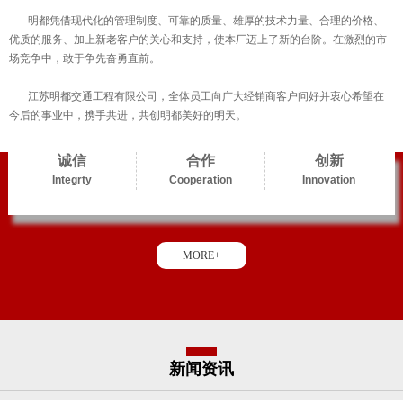
明都凭借现代化的管理制度、可靠的质量、雄厚的技术力量、合理的价格、
优质的服务、加上新老客户的关心和支持，使本厂迈上了新的台阶。在激烈的市
场竞争中，敢于争先奋勇直前。
江苏明都交通工程有限公司，全体员工向广大经销商客户问好并衷心希望在
今后的事业中，携手共进，共创明都美好的明天。
诚信
合作
创新
Integrty
Cooperation
Innovation
MORE+
新闻资讯