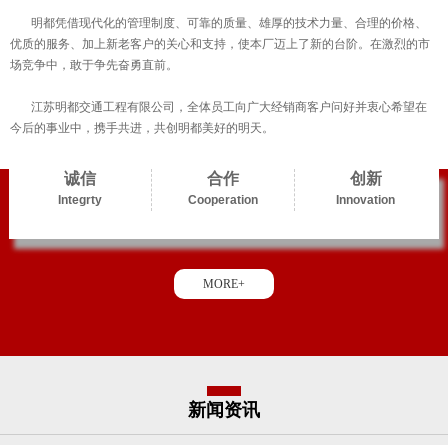
明都凭借现代化的管理制度、可靠的质量、雄厚的技术力量、合理的价格、
优质的服务、加上新老客户的关心和支持，使本厂迈上了新的台阶。在激烈的市
场竞争中，敢于争先奋勇直前。
江苏明都交通工程有限公司，全体员工向广大经销商客户问好并衷心希望在
今后的事业中，携手共进，共创明都美好的明天。
诚信
合作
创新
Integrty
Cooperation
Innovation
MORE+
新闻资讯