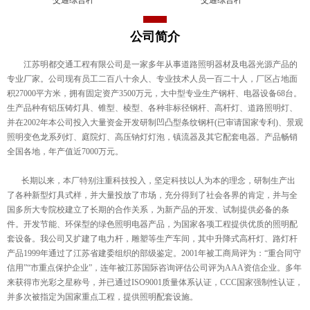
公司简介
江苏明都交通工程有限公司是一家多年从事道路照明器材及电器光源产品的
专业厂家。公司现有员工二百八十余人、专业技术人员一百二十人，厂区占地面
积27000平方米，拥有固定资产3500万元，大中型专业生产钢杆、电器设备68台。
生产品种有铝压铸灯具、锥型、棱型、各种非标径钢杆、高杆灯、道路照明灯、
并在2002年本公司投入大量资金开发研制凹凸型条纹钢杆(已审请国家专利)、景观
照明变色龙系列灯、庭院灯、高压钠灯灯泡，镇流器及其它配套电器。产品畅销
全国各地，年产值近7000万元。
长期以来，本厂特别注重科技投入，坚定科技以人为本的理念，研制生产出
了各种新型灯具式样，并大量投放了市场，充分得到了社会各界的肯定，并与全
国多所大专院校建立了长期的合作关系，为新产品的开发、试制提供必备的条
件。开发节能、环保型的绿色照明电器产品，为国家各项工程提供优质的照明配
套设备。我公司又扩建了电力杆，雕塑等生产车间，其中升降式高杆灯、路灯杆
产品1999年通过了江苏省建委组织的部级鉴定。2001年被工商局评为：“重合同守
信用”“市重点保护企业”，连年被江苏国际咨询评估公司评为AAA资信企业。多年
来获得市光彩之星称号，并已通过ISO9001质量体系认证，CCC国家强制性认证，
并多次被指定为国家重点工程，提供照明配套设施。