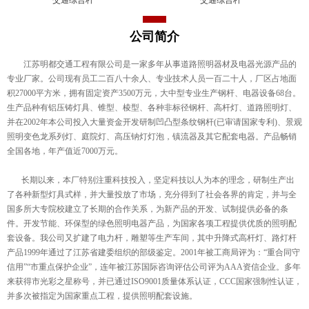
公司简介
江苏明都交通工程有限公司是一家多年从事道路照明器材及电器光源产品的
专业厂家。公司现有员工二百八十余人、专业技术人员一百二十人，厂区占地面
积27000平方米，拥有固定资产3500万元，大中型专业生产钢杆、电器设备68台。
生产品种有铝压铸灯具、锥型、棱型、各种非标径钢杆、高杆灯、道路照明灯、
并在2002年本公司投入大量资金开发研制凹凸型条纹钢杆(已审请国家专利)、景观
照明变色龙系列灯、庭院灯、高压钠灯灯泡，镇流器及其它配套电器。产品畅销
全国各地，年产值近7000万元。
长期以来，本厂特别注重科技投入，坚定科技以人为本的理念，研制生产出
了各种新型灯具式样，并大量投放了市场，充分得到了社会各界的肯定，并与全
国多所大专院校建立了长期的合作关系，为新产品的开发、试制提供必备的条
件。开发节能、环保型的绿色照明电器产品，为国家各项工程提供优质的照明配
套设备。我公司又扩建了电力杆，雕塑等生产车间，其中升降式高杆灯、路灯杆
产品1999年通过了江苏省建委组织的部级鉴定。2001年被工商局评为：“重合同守
信用”“市重点保护企业”，连年被江苏国际咨询评估公司评为AAA资信企业。多年
来获得市光彩之星称号，并已通过ISO9001质量体系认证，CCC国家强制性认证，
并多次被指定为国家重点工程，提供照明配套设施。