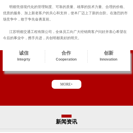
明都凭借现代化的管理制度、可靠的质量、雄厚的技术力量、合理的价格、
优质的服务、加上新老客户的关心和支持，使本厂迈上了新的台阶。在激烈的市
场竞争中，敢于争先奋勇直前。
江苏明都交通工程有限公司，全体员工向广大经销商客户问好并衷心希望在
今后的事业中，携手共进，共创明都美好的明天。
诚信
合作
创新
Integrty
Cooperation
Innovation
MORE+
新闻资讯