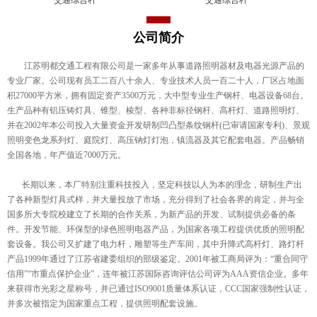
公司简介
江苏明都交通工程有限公司是一家多年从事道路照明器材及电器光源产品的
专业厂家。公司现有员工二百八十余人、专业技术人员一百二十人，厂区占地面
积27000平方米，拥有固定资产3500万元，大中型专业生产钢杆、电器设备68台。
生产品种有铝压铸灯具、锥型、棱型、各种非标径钢杆、高杆灯、道路照明灯、
并在2002年本公司投入大量资金开发研制凹凸型条纹钢杆(已审请国家专利)、景观
照明变色龙系列灯、庭院灯、高压钠灯灯泡，镇流器及其它配套电器。产品畅销
全国各地，年产值近7000万元。
长期以来，本厂特别注重科技投入，坚定科技以人为本的理念，研制生产出
了各种新型灯具式样，并大量投放了市场，充分得到了社会各界的肯定，并与全
国多所大专院校建立了长期的合作关系，为新产品的开发、试制提供必备的条
件。开发节能、环保型的绿色照明电器产品，为国家各项工程提供优质的照明配
套设备。我公司又扩建了电力杆，雕塑等生产车间，其中升降式高杆灯、路灯杆
产品1999年通过了江苏省建委组织的部级鉴定。2001年被工商局评为：“重合同守
信用”“市重点保护企业”，连年被江苏国际咨询评估公司评为AAA资信企业。多年
来获得市光彩之星称号，并已通过ISO9001质量体系认证，CCC国家强制性认证，
并多次被指定为国家重点工程，提供照明配套设施。