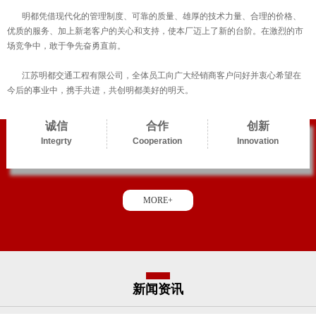
明都凭借现代化的管理制度、可靠的质量、雄厚的技术力量、合理的价格、
优质的服务、加上新老客户的关心和支持，使本厂迈上了新的台阶。在激烈的市
场竞争中，敢于争先奋勇直前。
江苏明都交通工程有限公司，全体员工向广大经销商客户问好并衷心希望在
今后的事业中，携手共进，共创明都美好的明天。
诚信
合作
创新
Integrty
Cooperation
Innovation
MORE+
新闻资讯